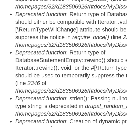
/homepages/32/d183506926/htdocs/MyDiss/d
Deprecated function
: Return type of Databa
should either be compatible with Iterator::vali
[\ReturnTypeWillChange] attribute should be
suppress the notice in
require_once()
(line
2
/homepages/32/d183506926/htdocs/MyDiss/d
Deprecated function
: Return type of
DatabaseStatementEmpty::rewind() should ei
Iterator::rewind(): void, or the #[\ReturnTyp
should be used to temporarily suppress the 
(line
2346
of
/homepages/32/d183506926/htdocs/MyDiss/d
Deprecated function
: strlen(): Passing null 
type string is deprecated in
drupal_random_b
/homepages/32/d183506926/htdocs/MyDiss/d
Deprecated function
: Creation of dynamic p