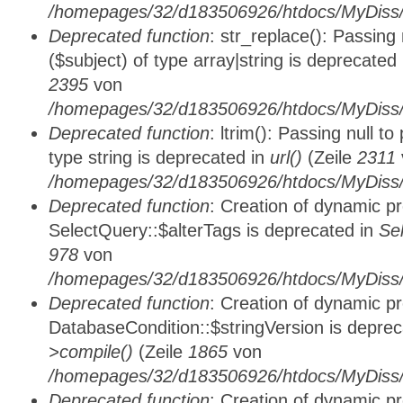
/homepages/32/d183506926/htdocs/MyDiss/
Deprecated function
: str_replace(): Passing
($subject) of type array|string is deprecated
2395
von
/homepages/32/d183506926/htdocs/MyDiss/
Deprecated function
: ltrim(): Passing null t
type string is deprecated in
url()
(Zeile
2311
/homepages/32/d183506926/htdocs/MyDiss/
Deprecated function
: Creation of dynamic p
SelectQuery::$alterTags is deprecated in
Se
978
von
/homepages/32/d183506926/htdocs/MyDiss/d
Deprecated function
: Creation of dynamic p
DatabaseCondition::$stringVersion is depre
>compile()
(Zeile
1865
von
/homepages/32/d183506926/htdocs/MyDiss/d
Deprecated function
: Creation of dynamic p