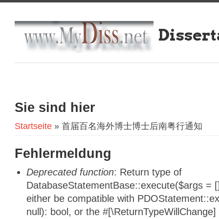
Dissert
Sie sind hier
Startseite
» 首届百名海外博士博士后南粤行通知
Fehlermeldung
Deprecated function
: Return type of
DatabaseStatementBase::execute($args = [],
either be compatible with PDOStatement::e
null): bool, or the #[\ReturnTypeWillChange]