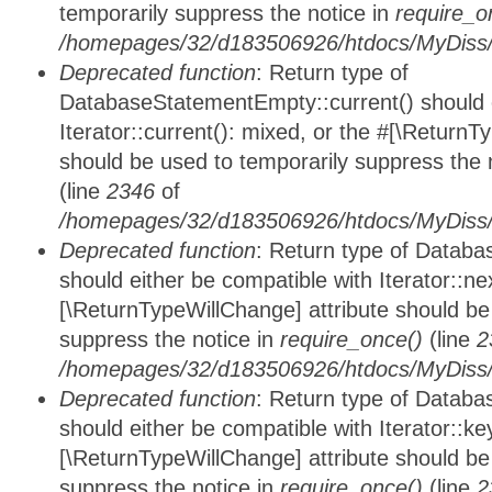
temporarily suppress the notice in
require_o
/homepages/32/d183506926/htdocs/MyDiss/d
Deprecated function
: Return type of
DatabaseStatementEmpty::current() should e
Iterator::current(): mixed, or the #[\ReturnT
should be used to temporarily suppress the 
(line
2346
of
/homepages/32/d183506926/htdocs/MyDiss/d
Deprecated function
: Return type of Datab
should either be compatible with Iterator::nex
[\ReturnTypeWillChange] attribute should be
suppress the notice in
require_once()
(line
2
/homepages/32/d183506926/htdocs/MyDiss/d
Deprecated function
: Return type of Datab
should either be compatible with Iterator::ke
[\ReturnTypeWillChange] attribute should be
suppress the notice in
require_once()
(line
2