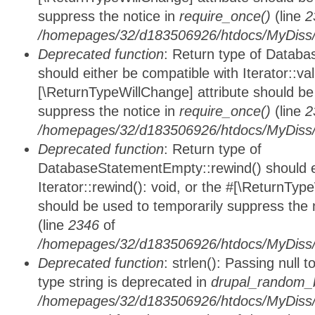
suppress the notice in
require_once()
(line
2
/homepages/32/d183506926/htdocs/MyDiss/d
Deprecated function
: Return type of Databa
should either be compatible with Iterator::vali
[\ReturnTypeWillChange] attribute should be
suppress the notice in
require_once()
(line
2
/homepages/32/d183506926/htdocs/MyDiss/d
Deprecated function
: Return type of
DatabaseStatementEmpty::rewind() should ei
Iterator::rewind(): void, or the #[\ReturnTyp
should be used to temporarily suppress the 
(line
2346
of
/homepages/32/d183506926/htdocs/MyDiss/d
Deprecated function
: strlen(): Passing null 
type string is deprecated in
drupal_random_b
/homepages/32/d183506926/htdocs/MyDiss/d