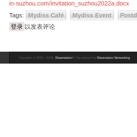
in-suzhou.com/invitation_suzhou2022a.docx
Tags:
Mydiss Café
Mydiss Event
Post
登录
以发表评论
Copyright © 2006 - 2026,
Dissertation!
// Developed by
Dissertation Networking