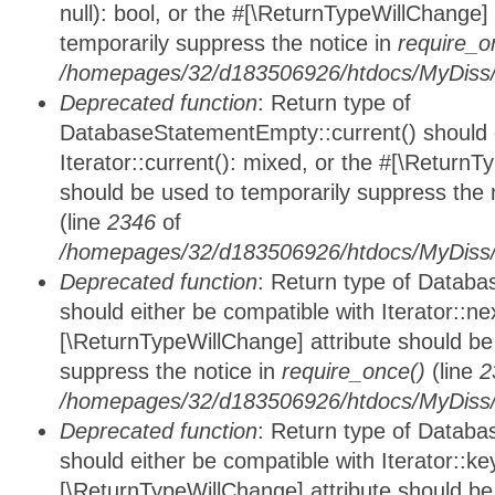
null): bool, or the #[\ReturnTypeWillChange]
temporarily suppress the notice in
require_o
/homepages/32/d183506926/htdocs/MyDiss/d
Deprecated function
: Return type of
DatabaseStatementEmpty::current() should e
Iterator::current(): mixed, or the #[\ReturnT
should be used to temporarily suppress the 
(line
2346
of
/homepages/32/d183506926/htdocs/MyDiss/d
Deprecated function
: Return type of Datab
should either be compatible with Iterator::nex
[\ReturnTypeWillChange] attribute should be
suppress the notice in
require_once()
(line
2
/homepages/32/d183506926/htdocs/MyDiss/d
Deprecated function
: Return type of Datab
should either be compatible with Iterator::ke
[\ReturnTypeWillChange] attribute should be