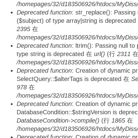
/homepages/32/d183506926/htdocs/MyDiss/
Deprecated function
: str_replace(): Passing
($subject) of type array|string is deprecate
2395
在
/homepages/32/d183506926/htdocs/MyDiss/
Deprecated function
: ltrim(): Passing null t
type string is deprecated 在
url()
(行
2311
/homepages/32/d183506926/htdocs/MyDiss/
Deprecated function
: Creation of dynamic p
SelectQuery::$alterTags is deprecated 在
Se
978
在
/homepages/32/d183506926/htdocs/MyDiss/d
Deprecated function
: Creation of dynamic p
DatabaseCondition::$stringVersion is depre
DatabaseCondition->compile()
(行
1865
在
/homepages/32/d183506926/htdocs/MyDiss/d
Deprecated function
: Creation of dynamic p