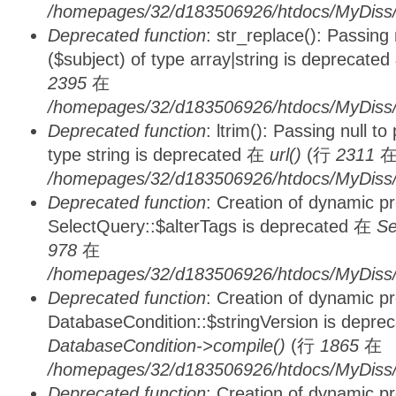
/homepages/32/d183506926/htdocs/MyDiss/
Deprecated function
: str_replace(): Passing
($subject) of type array|string is deprecate
2395
在
/homepages/32/d183506926/htdocs/MyDiss/
Deprecated function
: ltrim(): Passing null t
type string is deprecated 在
url()
(行
2311
/homepages/32/d183506926/htdocs/MyDiss/
Deprecated function
: Creation of dynamic p
SelectQuery::$alterTags is deprecated 在
Se
978
在
/homepages/32/d183506926/htdocs/MyDiss/d
Deprecated function
: Creation of dynamic p
DatabaseCondition::$stringVersion is depre
DatabaseCondition->compile()
(行
1865
在
/homepages/32/d183506926/htdocs/MyDiss/d
Deprecated function
: Creation of dynamic p