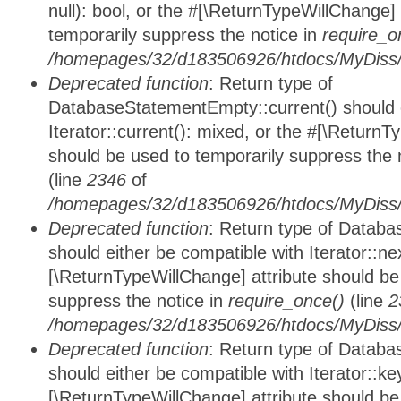
null): bool, or the #[\ReturnTypeWillChange]
temporarily suppress the notice in
require_o
/homepages/32/d183506926/htdocs/MyDiss/d
Deprecated function
: Return type of
DatabaseStatementEmpty::current() should e
Iterator::current(): mixed, or the #[\ReturnT
should be used to temporarily suppress the 
(line
2346
of
/homepages/32/d183506926/htdocs/MyDiss/d
Deprecated function
: Return type of Datab
should either be compatible with Iterator::nex
[\ReturnTypeWillChange] attribute should be
suppress the notice in
require_once()
(line
2
/homepages/32/d183506926/htdocs/MyDiss/d
Deprecated function
: Return type of Datab
should either be compatible with Iterator::ke
[\ReturnTypeWillChange] attribute should be