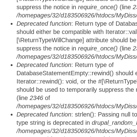
suppress the notice in
require_once()
(line
2
/homepages/32/d183506926/htdocs/MyDiss/d
Deprecated function
: Return type of Databa
should either be compatible with Iterator::vali
[\ReturnTypeWillChange] attribute should be
suppress the notice in
require_once()
(line
2
/homepages/32/d183506926/htdocs/MyDiss/d
Deprecated function
: Return type of
DatabaseStatementEmpty::rewind() should ei
Iterator::rewind(): void, or the #[\ReturnTyp
should be used to temporarily suppress the 
(line
2346
of
/homepages/32/d183506926/htdocs/MyDiss/d
Deprecated function
: strlen(): Passing null 
type string is deprecated in
drupal_random_b
/homepages/32/d183506926/htdocs/MyDiss/d