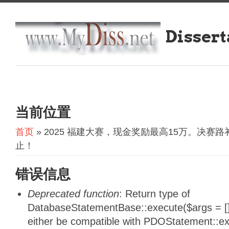
Dissert
当前位置
首页
» 2025 福建大赛，现金奖励最高15万。决赛
止！
错误信息
Deprecated function
: Return type of
DatabaseStatementBase::execute($args = [],
either be compatible with PDOStatement::e