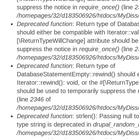
suppress the notice in
require_once()
(line
2
/homepages/32/d183506926/htdocs/MyDiss/d
Deprecated function
: Return type of Databa
should either be compatible with Iterator::vali
[\ReturnTypeWillChange] attribute should be
suppress the notice in
require_once()
(line
2
/homepages/32/d183506926/htdocs/MyDiss/d
Deprecated function
: Return type of
DatabaseStatementEmpty::rewind() should ei
Iterator::rewind(): void, or the #[\ReturnTyp
should be used to temporarily suppress the 
(line
2346
of
/homepages/32/d183506926/htdocs/MyDiss/d
Deprecated function
: strlen(): Passing null 
type string is deprecated in
drupal_random_b
/homepages/32/d183506926/htdocs/MyDiss/d