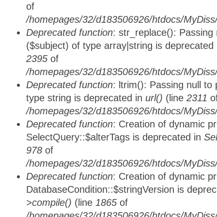
of
/homepages/32/d183506926/htdocs/MyDiss/
Deprecated function
: str_replace(): Passing
($subject) of type array|string is deprecated
2395
of
/homepages/32/d183506926/htdocs/MyDiss/
Deprecated function
: ltrim(): Passing null t
type string is deprecated in
url()
(line
2311
o
/homepages/32/d183506926/htdocs/MyDiss/
Deprecated function
: Creation of dynamic p
SelectQuery::$alterTags is deprecated in
Se
978
of
/homepages/32/d183506926/htdocs/MyDiss/d
Deprecated function
: Creation of dynamic p
DatabaseCondition::$stringVersion is depre
>compile()
(line
1865
of
/homepages/32/d183506926/htdocs/MyDiss/d