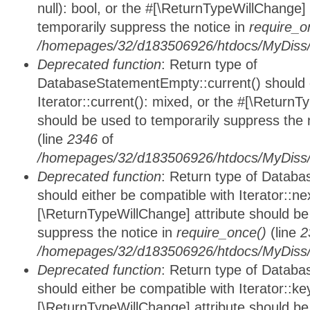
null): bool, or the #[\ReturnTypeWillChange]
temporarily suppress the notice in
require_o
/homepages/32/d183506926/htdocs/MyDiss/d
Deprecated function
: Return type of
DatabaseStatementEmpty::current() should e
Iterator::current(): mixed, or the #[\ReturnT
should be used to temporarily suppress the 
(line
2346
of
/homepages/32/d183506926/htdocs/MyDiss/d
Deprecated function
: Return type of Datab
should either be compatible with Iterator::nex
[\ReturnTypeWillChange] attribute should be
suppress the notice in
require_once()
(line
2
/homepages/32/d183506926/htdocs/MyDiss/d
Deprecated function
: Return type of Datab
should either be compatible with Iterator::ke
[\ReturnTypeWillChange] attribute should be