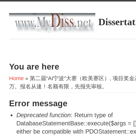
Dissertat
You are here
Home
» 第二届“AI宁波”大赛（欧美赛区）, 项目奖
万。报名从速！名额有限，先报先审核。
Error message
Deprecated function
: Return type of
DatabaseStatementBase::execute($args = [],
either be compatible with PDOStatement::e