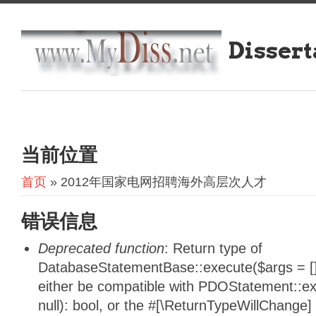
Dissert
当前位置
首页
» 2012年国家电网招聘海外高层次人才
错误信息
Deprecated function
: Return type of
DatabaseStatementBase::execute($args = [],
either be compatible with PDOStatement::e
null): bool, or the #[\ReturnTypeWillChange]