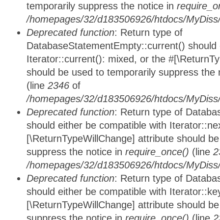
temporarily suppress the notice in
require_o
/homepages/32/d183506926/htdocs/MyDiss/d
Deprecated function
: Return type of
DatabaseStatementEmpty::current() should e
Iterator::current(): mixed, or the #[\ReturnT
should be used to temporarily suppress the 
(line
2346
of
/homepages/32/d183506926/htdocs/MyDiss/d
Deprecated function
: Return type of Datab
should either be compatible with Iterator::nex
[\ReturnTypeWillChange] attribute should be
suppress the notice in
require_once()
(line
2
/homepages/32/d183506926/htdocs/MyDiss/d
Deprecated function
: Return type of Datab
should either be compatible with Iterator::ke
[\ReturnTypeWillChange] attribute should be
suppress the notice in
require_once()
(line
2