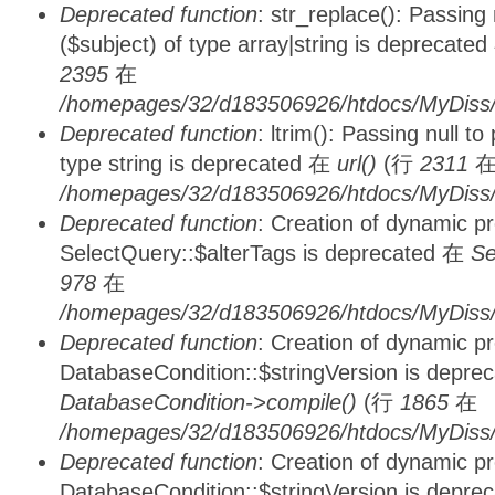
Deprecated function
: str_replace(): Passing
($subject) of type array|string is deprecate
2395
在
/homepages/32/d183506926/htdocs/MyDiss/
Deprecated function
: ltrim(): Passing null t
type string is deprecated 在
url()
(行
2311
/homepages/32/d183506926/htdocs/MyDiss/
Deprecated function
: Creation of dynamic p
SelectQuery::$alterTags is deprecated 在
Se
978
在
/homepages/32/d183506926/htdocs/MyDiss/d
Deprecated function
: Creation of dynamic p
DatabaseCondition::$stringVersion is depre
DatabaseCondition->compile()
(行
1865
在
/homepages/32/d183506926/htdocs/MyDiss/d
Deprecated function
: Creation of dynamic p
DatabaseCondition::$stringVersion is depre