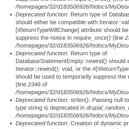
/homepages/32/d183506926/htdocs/MyDiss/d
Deprecated function
: Return type of Databa
should either be compatible with Iterator::vali
[\ReturnTypeWillChange] attribute should be
suppress the notice in
require_once()
(line
2
/homepages/32/d183506926/htdocs/MyDiss/d
Deprecated function
: Return type of
DatabaseStatementEmpty::rewind() should ei
Iterator::rewind(): void, or the #[\ReturnTyp
should be used to temporarily suppress the 
(line
2346
of
/homepages/32/d183506926/htdocs/MyDiss/d
Deprecated function
: strlen(): Passing null 
type string is deprecated in
drupal_random_b
/homepages/32/d183506926/htdocs/MyDiss/d
Deprecated function
: Creation of dynamic p